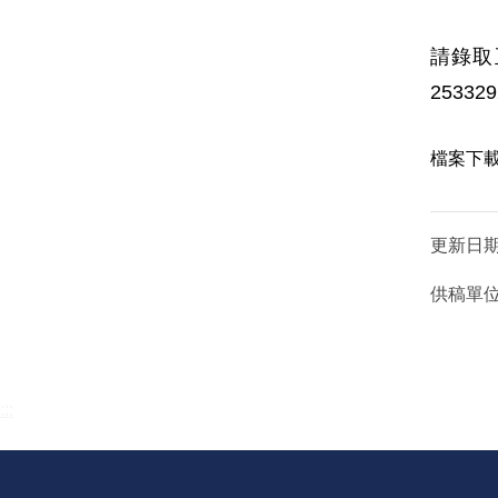
請錄取
25332
檔案下
更新日
供稿單
:::