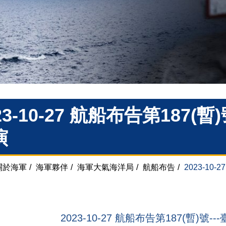
23-10-27 航船布告第187(
演
關於海軍
/
海軍夥伴
/
海軍大氣海洋局
/
航船布告
/
2023-10
2023-10-27 航船布告第187(暫)號