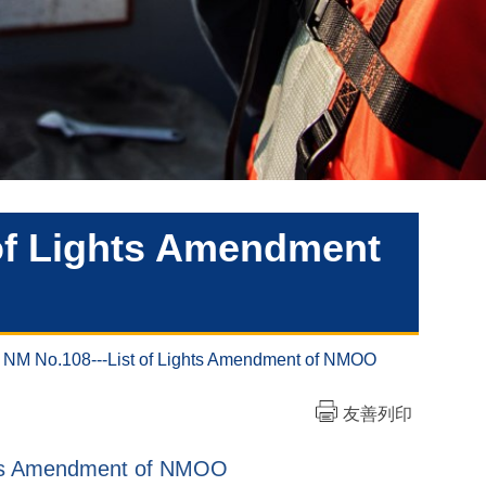
 of Lights Amendment
 NM No.108---List of Lights Amendment of NMOO
友善列印
ghts Amendment of NMOO