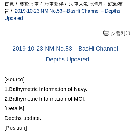
首頁
/
關於海軍
/
海軍夥伴
/
海軍大氣海洋局
/
航船布
告
/
2019-10-23 NM No.53---BasHi Channel – Depths
Updated
友善列印
2019-10-23 NM No.53---BasHi Channel –
Depths Updated
[Source]
1.Bathymetric Information of Navy.
2.Bathymetric Information of MOI.
[Details]
Depths update.
[Position]