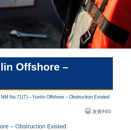
lin Offshore –
NM No.71(T)---Yunlin Offshore – Obstruction Existed
友善列印
ore – Obstruction Existed