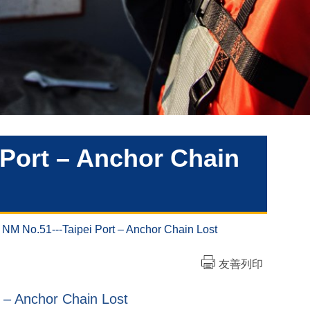
 Port – Anchor Chain
NM No.51---Taipei Port – Anchor Chain Lost
友善列印
 – Anchor Chain Lost