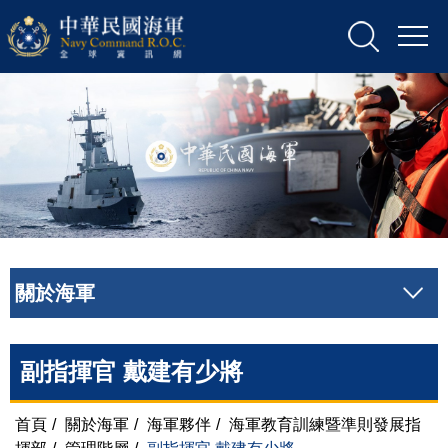
關於海軍
副指揮官 戴建有少將
首頁
/
關於海軍
/
海軍夥伴
/
海軍教育訓練暨準則發展指