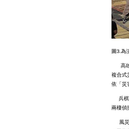
圖3.
高雄市
複合式
依「災
兵棋推
兩棲偵
風災階