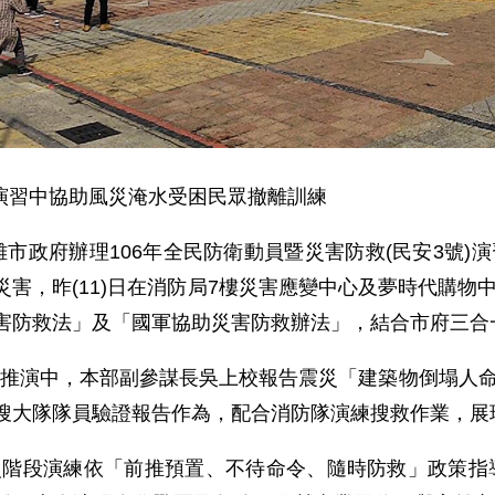
為演習中協助風災淹水受困民眾撤離訓練
政府辦理106年全民防衛動員暨災害防救(民安3號)
災害，昨(11)日在消防局7樓災害應變中心及夢時代購
害防救法」及「國軍協助災害防救辦法」，結合市府三合
演中，本部副參謀長吳上校報告震災「建築物倒塌人命
搜大隊隊員驗證報告作為，配合消防隊演練搜救作業，展
段演練依「前推預置、不待命令、隨時防救」政策指導，