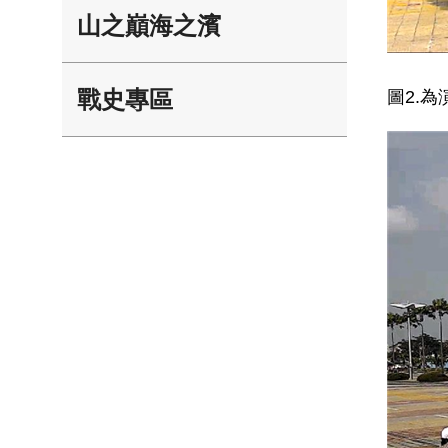
山之巔海之濱
戰史專區
圖2.