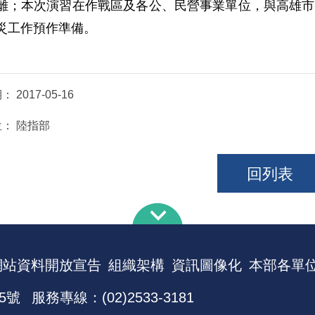
離；本次演習在作戰區及各公、民營事業單位，與高雄市
災工作預作準備。
期：
2017-05-16
位：
陸指部
回列表
網站資料開放宣告
組織架構
資訊圖像化
本部各單
5號
服務專線：(02)2533-3181