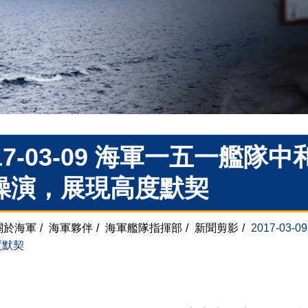
017-03-09 海軍一五一艦
操演，展現高度默契
關於海軍
/
海軍夥伴
/
海軍艦隊指揮部
/
新聞剪影
/
2017-0
度默契