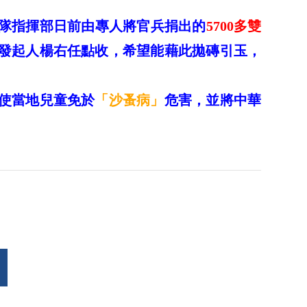
隊指揮部日前由專人將官兵捐出的
5700多雙
發起人楊右任點收，希望能藉此拋磚引玉，
使當地兒童免於
「沙蚤病」
危害，並將中華