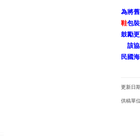
為將舊
鞋
包裝
鼓勵更
該協
民國海
更新日
供稿單
:::