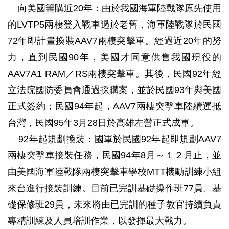
向美國籌購近20年：由於我國海軍陸戰隊原先使用
的LVTP5兩棲登入戰車過於老舊，海軍陸戰隊於民國
72年即計畫換裝AAV7兩棲突擊車。經過近20年的努
力，直到民國90年，美國才同意供售我國現役的
AAV7A1 RAM／RS兩棲突擊車。其後，民國92年經
立法院國防委員會通過採購案，並於民國93年與美國
正式簽約；民國94年起，AAV7兩棲突擊車陸續運抵
台灣，民國95年3月28日於高雄左營正式成軍。
92年起規劃換裝：國軍於民國92年起即規劃AAV7
兩棲突擊車接裝任務，民國94年8月～１２月止，並
由美國海軍陸戰隊兩棲突擊車學校MTT機動訓練小組
來台進行接裝訓練。目前已完訓基礎操作班77員、基
礎保修班29員，未來將由已完訓的種子教官持續負責
專精訓練及人員培訓作業，以發揮最大戰力。