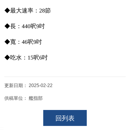
◆最大速率：28節
◆長：440呎9吋
◆寬：46呎9吋
◆吃水：15呎6吋
更新日期：
2025-02-22
供稿單位：
艦指部
回列表
:::