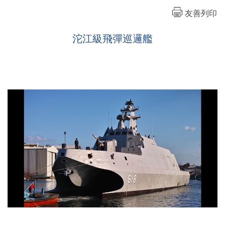
友善列印
沱江級飛彈巡邏艦