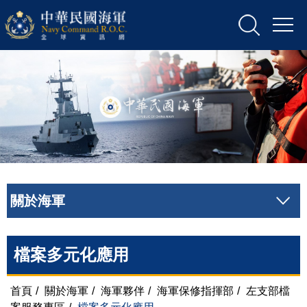
關於海軍
檔案多元化應用
首頁
/
關於海軍
/
海軍夥伴
/
海軍保修指揮部
/
左支部檔