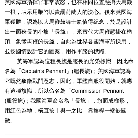
英國海軍指揮官非常震怒，也在相同位置懸掛大馬鞭
一根，表示用鞭笞以責罰荷蘭人的決心。後來英國海
軍獲勝，認為以大馬鞭鼓舞士氣值得紀念，於是設計
出一面狹長的小旗「長旒」，來替代大馬鞭懸掛在桅
頂。象徵馬鞭的長旒，自此為世界各國海軍所採用，
並按國情設計它的圖案，用作軍艦的標幟。
英海軍認為這種長旒是艦長的光榮標幟，因此命
名為「Captain's Pennant」(艦長旒)；美國海軍認為
它既然象徵戰鬥意志，因此，軍艦自服役開始，就應
有這種旗幟，所以命名為「Commission Pennant」
(服役旒)；我國海軍命名為「長旒」，旗面成梯形，
用紅色為地，橫直按十與一之比，靠旗桿一端嵌國
徽。