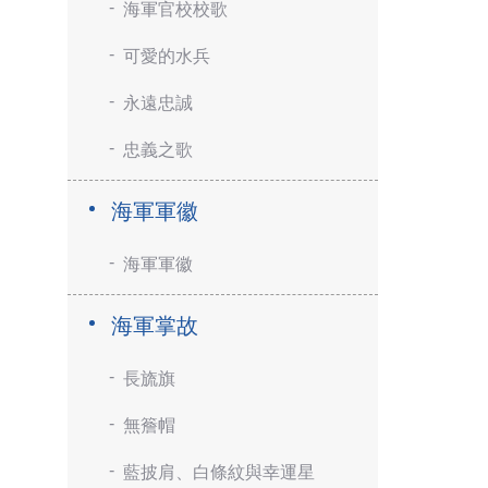
海軍官校校歌
可愛的水兵
永遠忠誠
忠義之歌
海軍軍徽
海軍軍徽
海軍掌故
長旒旗
無簷帽
藍披肩、白條紋與幸運星