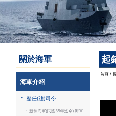
起
關於海軍
首頁
/
海軍介紹
歷任(總)司令
新制海軍(民國35年迄今) 海軍