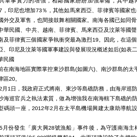
共軍事實力的增強，相鄰國家紛紛加強軍備，其中越南最
％17，印尼也增加73％，其他如馬來西亞、菲律賓等國家
國外交及軍售，也間接鼓舞相關國家。南海各國已如同骨
中華民國、中共、越南、菲律賓、馬來西亞及汶萊等國聲
南及菲律賓三個國家爭執衝突最為激烈19。因此，在這
亞、印尼及汶萊等國軍事建設與發展現況概述如后(如表二
華民國
前在南海地區實際掌控東沙群島(如圖六)、南沙群島的太
津區20。
0年2月1日，我政府正式將南、東沙等島礁防務，由海岸巡
沙海巡官兵之執法素質，做為增強我在南海轄下島礁的防衛措
型碼頭一座，2012年2月在太平島機場興建太康助導航設
3年5月份發生「廣大興28號漁船」事件後，為守護南海主權，