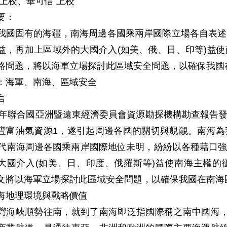
 上校、畢可信 上校
要：
我國固有的海疆，南海周邊各國乘兩岸國際立場各自表述
益，再加上區域外的大國介入(如美、俄、日、印等)益
略問題，將以海軍立場探討此區域安全問題，以確保我國
：海軍、南海、區域安全
言
67年聯合國亞洲暨遠東經濟委員會資源勘探機構勘查報告
豐富油氣資源1，遂引起周邊各國的關切與覬覦。南海為
年代南海周邊各國乘兩岸國際地位未明，紛紛以各種藉口
大國介入(如美、日、印度、俄羅斯等)益使南海主權的
文將以海軍立場探討此區域安全問題，以確保我國在南海
海地理環境與戰略價值
灣海峽順勢往南，就到了南海即泛指國際稱之南中國海，