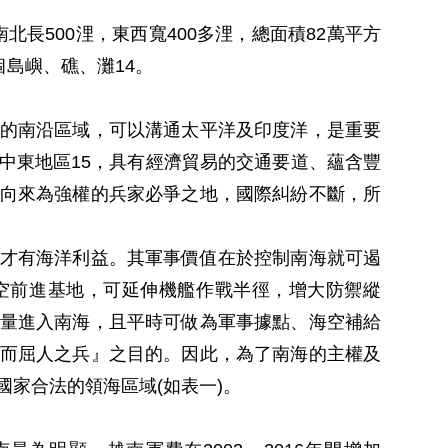
，南北長500浬，東西寬400多浬，總面積82萬平方
個島嶼、礁、灘14。
的南沿區域，可以溝通太平洋及印度洋，是重要
中東地區15，具有經濟貿易的交通要道、蘊含豐
向來為強權的兵家必爭之地，國際糾紛不斷，所
才有海洋利益。其軍事價值在於控制南海就可遏
空前進基地，可延伸機艦作戰半徑，增大防禦縱
量進入南海，且平時可做為軍事據點、海空補給
而屈人之兵』之目的。因此，為了南海的主權及
家合法的領海區域(如表一)。