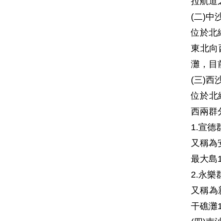
拉航道
(二)中
位於北
東北向
灘，目
(三)西
位於北
西兩群
1.宣德
又稱為
最大島
2.永樂
又稱為
干礁灘