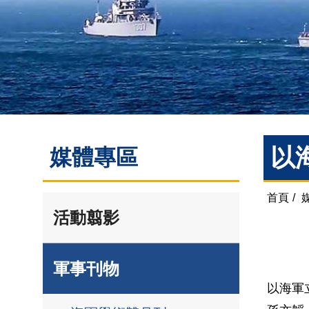
以
媒體專區
首頁
/
活動翦影
軍事刊物
以海軍