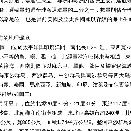
商業航道，是通往東亞、非洲和歐洲的國際主要海運航線
船，運輸量超過全球海運總量的二分之一，數量則佔全球
戰略地位，也是當前美國及亞太各國賴以存續的海上生
海的地理環境
如圖一)位於太平洋與印度洋間，南北長1,285浬、東西寬7
小不等的島、嶼、灘、礁。北經臺灣海峽與東海相通，東
蘇祿海，西南則依序以麻六甲、巽他、龍目及望家錫海峽
為東沙群島、西沙群島、中沙群島與南沙群島等四大礁
埔寨、泰國、馬來西亞、新加坡、印尼、汶萊及菲律賓等
沙群島(如圖二)
月牙島」，位於北緯20度30分～21度31分，東經117
沙島、北衛灘和南衛灘組成，東北距高雄市約240浬，
800公尺，寬865公尺，面積1.74平方公里8。整個東沙群