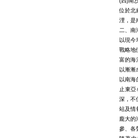
(四)南
位於北緯
浬，是
二、南
以現今
戰略地
富的海
以漸漸
以南海
止東亞
深，不
站及情
龐大的
參、各