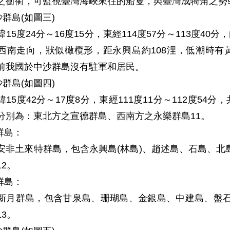
之衝衢，可監視臺灣海峽來往的船隻，與臺灣成犄角之勢
沙群島(如圖三)
緯15度24分～16度15分，東經114度57分～113度4
西南走向，狀似橄欖形，距永興島約108浬，低潮時有
前我國於中沙群島沒有駐軍和居民。
沙群島(如圖四)
緯15度42分～17度8分，東經111度11分～112度54
分別為：東北方之宣德群島、西南方之永樂群島11。
群島：
安非土來特群島，包含永興島(林島)、趙述島、石島、北
12。
群島：
新月群島，包含甘泉島、珊瑚島、金銀島、中建島、盤石
13。