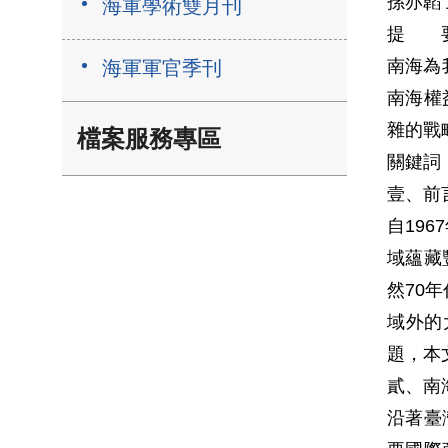
孫亦韜
海軍學術雙月刊
提 
南海為
海軍軍官季刊
南海權
雜的戰
檔案服務專區
關鍵詞
壹、前
自19
域蘊藏
然70
域外的
題，本
貳、南
沿著臺