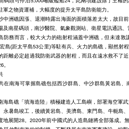
目前碼頭可停泊5,000噸級艦船24，此兩項建設除了主
駐軍之物資運補，大幅度的提升太平島防衛能力。
沙中洲礁因漲、退潮時露出海面的面積落差太大，故目前
場及南星碼頭，南沙醫院、氣象觀測站、衛星電訊通訊、
島防務而言，較大火力的砲射程涵蓋中洲礁，但未達敦謙沙
景宏島(距太平島53公里)等駐有兵、火力的島礁，顯然
的距離必定超過我防衛武器的射程，而且在遠水救不了近
26。
共
共在南海可掌握島礁包括西沙群島、中沙群島黃岩島、南
南海島礁「填海造陸」積極建造人工島嶼，部署海空軍武力
、永暑島竣工，後續黃岩島、美濟島、東門島、牛軛島、
度地展開28。2020年前中國式的人造島鏈將全部落成