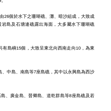
9。
0分，由26個於水下之珊瑚礁、灘、暗沙組成，大致成
黃岩島及石塘連礁露出海面，大多屬水下珊瑚礁
分，共有島嶼15個，大致呈東北向西南走向10，為東
島、中島、南島等7座島礁，其中以永興島為西沙
島、廣金島、晉卿島、道乾群島等8座島礁及若