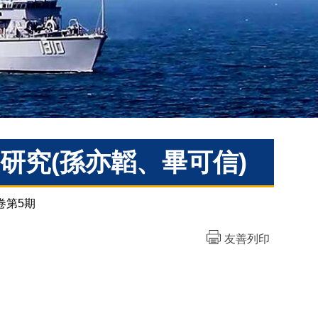
研究(孫亦韜、畢可信)
卷第5期
友善列印