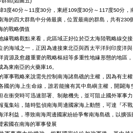
沙群島(如圖五)
3度40分～11度30分，東經109度30分～117度50分
南海的四大群島中分佈最廣，位置最南的群島，共有230
海的戰略價值
地緣戰略觀點來看，此區域正好位於亞太海陸戰略線交接
位的海域之一，正因為連接東北亞與西太平洋到印度洋與
洋資源及愈趨重要的戰略樞紐等多重性地緣形態的地區，
成為東南亞的火藥庫16。
的軍事戰略來說需先控制南海諸島礁的主權，因為有主權
各國的海上生命線，誰若能擁有其中島嶼主權，開闢海
但在衝突時可迅速部署、制敵機先，並可阻止國外軍事力
報蒐集站，隨時監偵南海周邊國家海上動態，可達『不戰
海洋利益，導致南海周邊國家紛紛爭奪南海島礁，以擴張國
聲索國在南海的軍事發展