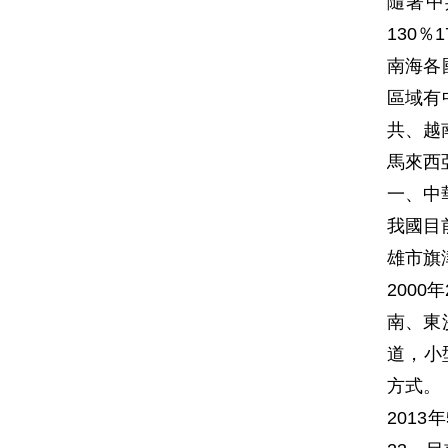
隨著中
130
南海各
區域有
共、越
馬來西
一、中
我國目
雄市旗
200
南、東
道，小
方式。
201