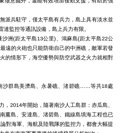
權的象徵意義外，還能有效增加後勤支援，有助於強
無派兵駐守，僅太平島有兵力，島上具有淡水並
雷達監控等通訊設備，島上兵力有限。
洲(距太平島13公里)、鴻麻島(距太平島22公
射程最遠的火砲也只能防衛自己的中洲礁，敵軍若發
火的情形下，海空優勢與防空武器之火力就相對
沙群島美濟島、永暑礁、渚碧礁……等共18處
，2014年開始，隨著南沙人工島群：赤瓜島、
南薰島、安達島、渚碧島、鐵線島填海工程也已
。無論對海軍、海航及陸戰隊的監控力，都會大幅提