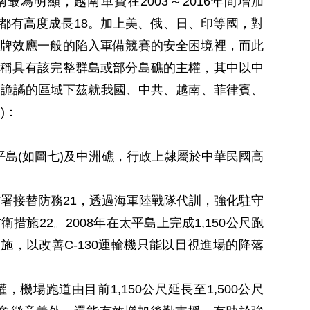
為明顯，越南軍費在2003～2016年間增加
也都有高度成長18。加上美、俄、日、印等國，對
牌效應一般的陷入軍備競賽的安全困境裡，而此
稱具有該完整群島或部分島礁的主權，其中以中
個詭譎的區域下茲就我國、中共、越南、菲律賓、
)：
平島(如圖七)及中洲礁，行政上隸屬於中華民國高
防署接替防務21，透過海軍陸戰隊代訓，強化駐守
施22。2008年在太平島上完成1,150公尺跑
施，以改善C-130運輸機只能以目視進場的降落
機場跑道由目前1,150公尺延長至1,500公尺