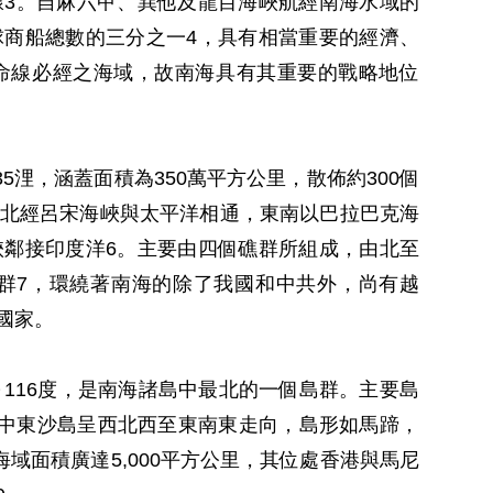
3。自麻六甲、巽他及龍目海峽航經南海水域的
商船總數的三分之一4，具有相當重要的經濟、
命線必經之海域，故南海具有其重要的戰略地位
35浬，涵蓋面積為350萬平方公里，散佈約300個
北經呂宋海峽與太平洋相通，東南以巴拉巴克海
鄰接印度洋6。主要由四個礁群所組成，由北至
群7，環繞著南海的除了我國和中共外，尚有越
國家。
度～116度，是南海諸島中最北的一個島群。主要島
其中東沙島呈西北西至東南東走向，島形如馬蹄，
島海域面積廣達5,000平方公里，其位處香港與馬尼