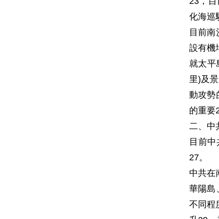
23，
化海巡
目前南
設有機
就太平
里)及
動攻勢
的重要
二、中
目前中
27。
中共在
華陽島
不同程