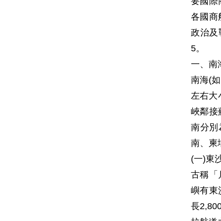
要國際
各國商
政治及
5。
一、南
南海(
左右大
峽鄰接
南分別
南、柬
(一)東
古稱「
嶼有東
長2,